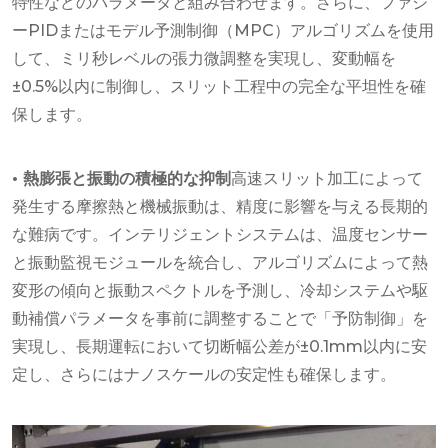
特性などのパラメータと組み合わせます。さらに、ファジ
ーPIDまたはモデル予測制御（MPC）アルゴリズムを使用
して、ミリ秒レベルの張力微調整を実現し、変動幅を
±0.5%以内に制御し、スリット工程中の完全な平坦性を確
保します。
• 熱膨張と振動の積極的な抑制
高速スリット加工によって
発生する摩擦熱と機械振動は、精度に影響を与える長期的
な難病です。インテリジェントシステムは、温度センサー
と振動監視モジュールを統合し、アルゴリズムによって熱
変形の傾向と振動スペクトルを予測し、冷却システムや駆
動補償パラメータを事前に調整することで「予防制御」を
実現し、長期運転において切断幅公差が±0.1mm以内に安
定し、さらにはナノスケールの安定性も確保します。