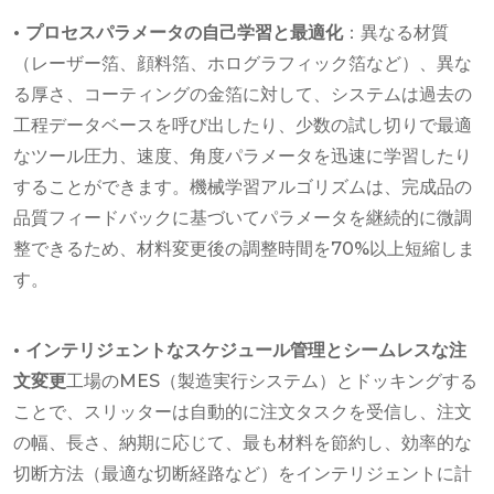
• プロセスパラメータの自己学習と最適化
：異なる材質
（レーザー箔、顔料箔、ホログラフィック箔など）、異な
る厚さ、コーティングの金箔に対して、システムは過去の
工程データベースを呼び出したり、少数の試し切りで最適
なツール圧力、速度、角度パラメータを迅速に学習したり
することができます。機械学習アルゴリズムは、完成品の
品質フィードバックに基づいてパラメータを継続的に微調
整できるため、材料変更後の調整時間を70%以上短縮しま
す。
• インテリジェントなスケジュール管理とシームレスな注
文変更
工場のMES（製造実行システム）とドッキングする
ことで、スリッターは自動的に注文タスクを受信し、注文
の幅、長さ、納期に応じて、最も材料を節約し、効率的な
切断方法（最適な切断経路など）をインテリジェントに計