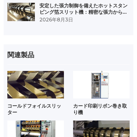
安定した張力制御を備えたホットスタン
ピング箔スリット機：精密な張力から卓
越した品質へ
2026年8月3日
関連製品
コールドフォイルスリッ
カード印刷リボン巻き取
ター
り機