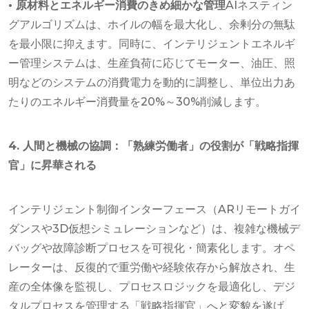
• 原材料とエネルギー消費のきめ細かな管理
AIネスティン
グアルゴリズムは、ホイルの幅を最大化し、余剰分の無駄
を最小限に抑えます。同時に、インテリジェントエネルギ
ー管理システムは、生産負荷に応じてモーター、油圧、照
明などのシステムの消費電力を動的に調整し、単位出力あ
たりのエネルギー消費量を20%～30%削減します。
4. 人間と機械の協調：「熟練労働者」の役割が「戦略指揮
官」に昇華される
インテリジェント制御インターフェース（ARリモートガイ
ダンスや3D仮想シミュレーションなど）は、複雑な機械デ
バッグや故障診断プロセスを可視化・簡素化します。オペ
レーターは、反復的で重労働や経験依存から解放され、生
産の全体像を監視し、プロセスロジックを最適化し、デジ
タルプロセスを管理する「戦略指揮官」へと変貌を遂げ、