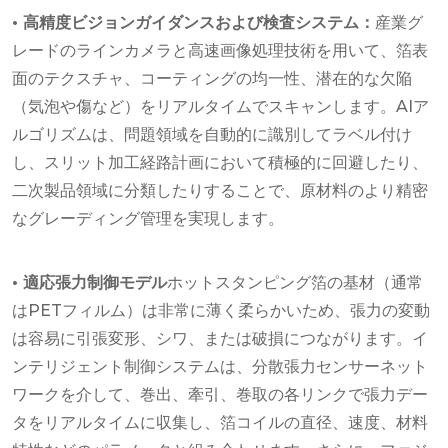
• 高精度ビジョンガイダンスおよび検査システム：
産業グ
レードのラインカメラと高速画像処理技術を用いて、箔表
面のテクスチャ、コーティングの均一性、潜在的な欠陥
（気泡や傷など）をリアルタイムでスキャンします。AIア
ルゴリズムは、問題領域を自動的に識別してラベル付け
し、スリット加工経路計画において積極的に回避したり、
二次製品領域に分類したりすることで、原材料のより精密
なグレーディング管理を実現します。
• 適応張力制御モデル
ホットスタンピング箔の基材（通常
はPETフィルム）は非常に薄く柔らかいため、張力の変動
は容易に引張変形、シワ、または破損につながります。イ
ンテリジェント制御システムは、分散張力センサーネット
ワークを介して、巻出、牽引、巻取の各リンクで張力デー
タをリアルタイムに収集し、箔コイルの直径、速度、材料