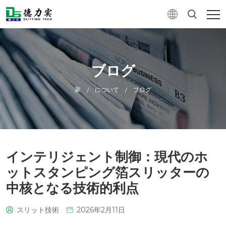
ブログ
家
について
ブログ
/
/
インテリジェント制御：現代のホ
ットスタンピング箔スリッターの
中核となる技術的利点
スリット技術
2026年2月11日
0