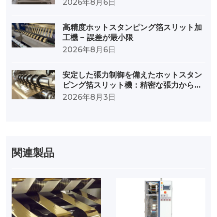
2026年8月6日
高精度ホットスタンピング箔スリット加
工機 – 誤差が最小限
2026年8月6日
安定した張力制御を備えたホットスタン
ピング箔スリット機：精密な張力から卓
越した品質へ
2026年8月3日
関連製品