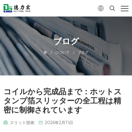
ブログ
家
について
ブログ
/
/
コイルから完成品まで：ホットス
タンプ箔スリッターの全工程は精
密に制御されています
スリット技術
2026年2月11日
0