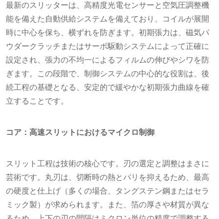
最新のスリッターは、高精度光電センサーと空気圧調整機
能を備えた自動供給システムを備えており、コイルが展開
時に中心を保ち、横ずれを防ぎます。初期張力は、磁気パ
ウダークラッチまたはサーボ駆動システムによって正確に
設定され、張力の不均一によるフィルムの伸びやシワを防
ぎます。この段階で、制御システムの中心的な役割は、後
続工程の基礎となる、安定的で緩やかな初期張力曲線を確
立することです。
コア：高速スリットにおけるマイクロ制御
スリット工程は技術の核心です。刃の選定と調​​整はまさに
芸術です。丸刃は、切断時の熱とバリを抑えるため、最高
の硬度と仕上げ（多くの場合、タングステン鋼またはセラ
ミック製）が求められます。また、箔の厚さや材質が異な
るため、上下の刃の間隔はミクロン単位の精度で調整する