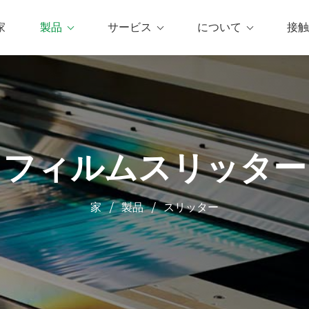
家
製品
サービス
について
接触
フィルムスリッター
家
製品
スリッター
/
/
0