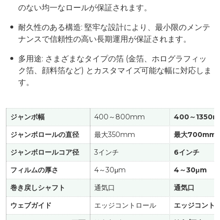
のない均一なロールが保証されます。
耐久性のある構造: 堅牢な設計により、最小限のメンテ
ナンスで信頼性の高い長期運用が保証されます。
多用途: さまざまなタイプの箔 (金箔、ホログラフィッ
ク箔、顔料箔など) とカスタマイズ可能な幅に対応しま
す。
ジャンボ幅
400～800mm
400～1350
ジャンボロールの直径
最大350mm
最大700mm
ジャンボロールコア径
3インチ
6インチ
フィルムの厚さ
4～30μm
4～30μm
巻き戻しシャフト
通気口
通気口
ウェブガイド
エッジコントロール
エッジコント