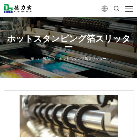
ホットスタンピング箔スリッタ
ー
家
製品
ホットスタンプ箔スリッター
/
/
0