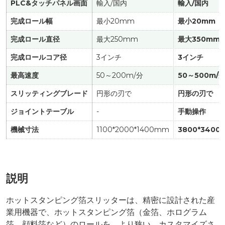
PLC&タッチパネル画面
輸入/国内
輸入/国内
完成ロール幅
最小20mm
最小20mm
完成ロール直径
最大250mm
最大350mm
完成ロールコア径
3インチ
3インチ
最高速度
50～200m/分
50～500m/
スリッティングブレード
円形の刃で
円形の刃で
ジョイントテーブル
-
手動操作
機械寸法
1100*2000*1400mm
3800*3400
説明
ホットスタンピング箔スリッターは、精密に設計された産
業用機器で、ホットスタンピング箔（金箔、ホログラム
箔、顔料箔など）のロールを、より狭い、カスタマイズさ