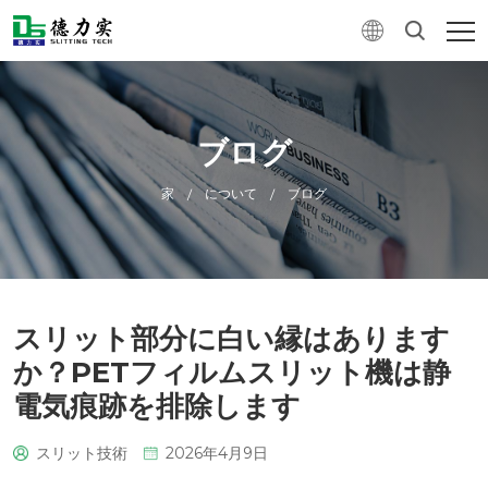
ブログ
家
について
ブログ
/
/
スリット部分に白い縁はあります
か？PETフィルムスリット機は静
電気痕跡を排除します
スリット技術
2026年4月9日
0