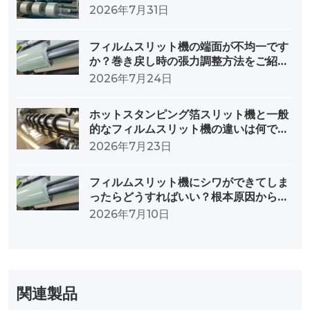
ることです。
2026年7月31日
フィルムスリット機の端面が不均一です
か？巻き戻し時の張力調整方法をご紹介
します。
2026年7月24日
ホットスタンピング箔スリット機と一般
的なフィルムスリット機の違いは何です
か？
2026年7月23日
フィルムスリット機にシワができてしま
ったらどうすればいい？根本原因から対
策までを徹底分析
2026年7月10日
関連製品