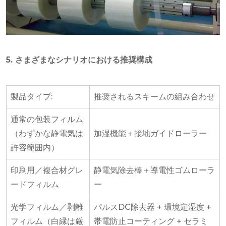
5. さまざまなシナリオにおける推奨構成
製品タイプ:
推奨されるスキームの組み合わせ
通常の包装フィルム
（わずかな静電気は
加湿機能＋接地ガイドローラー
許容範囲内）
印刷用／複合材グレ
静電気除去棒＋導電性ゴムローラ
ードフィルム
ー
光学フィルム／剥離
パルスDC除去器 + 環境定湿度 +
フィルム（白縁は厳
帯電防止コーティング + セラミ