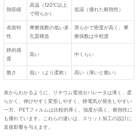
高温（120℃以上
熱収縮
低温（優れた耐熱性）
で明らか）
表面特
摩擦係数の低い多
滑らかで密度が高く、摩
性
孔質構造
擦係数は中程度
静的感
高い
中くらい
度
脆さ
低い（より柔軟）
高い（薄いと脆い）
表からわかるように、リチウム電池セパレータは薄く、柔
らかく、伸びやすく変形しやすく、静電気が発生しやすい
一方、PETフィルムは比較的厚く、強度が高く、耐熱性に
も優れています。これらの違いは、スリット加工の設計に
直接影響を与えます。