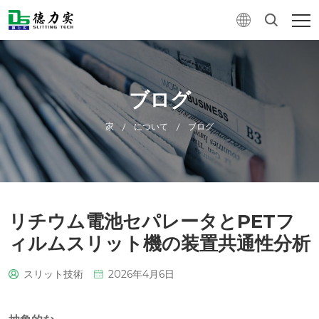
ブログ
家
について
ブログ
/
/
リチウム電池セパレータとPETフ
ィルムスリット機の装置共通性分析
スリット技術
2026年4月6日
0