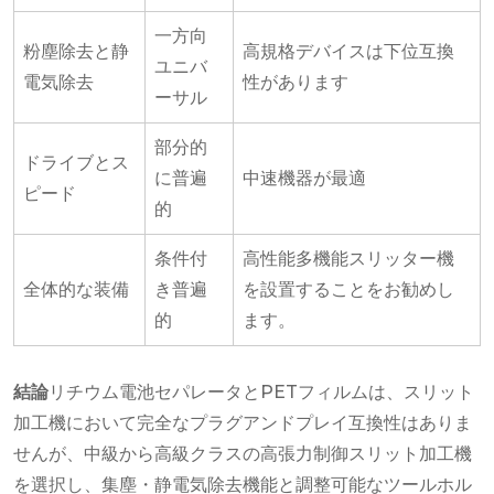
一方向
粉塵除去と静
高規格デバイスは下位互換
ユニバ
電気除去
性があります
ーサル
部分的
ドライブとス
に普遍
中速機器が最適
ピード
的
条件付
高性能多機能スリッター機
全体的な装備
き普遍
を設置することをお勧めし
的
ます。
結論
リチウム電池セパレータとPETフィルムは、スリット
加工機において完全なプラグアンドプレイ互換性はありま
せんが、中級から高級クラスの高張力制御スリット加工機
を選択し、集塵・静電気除去機能と調整可能なツールホル