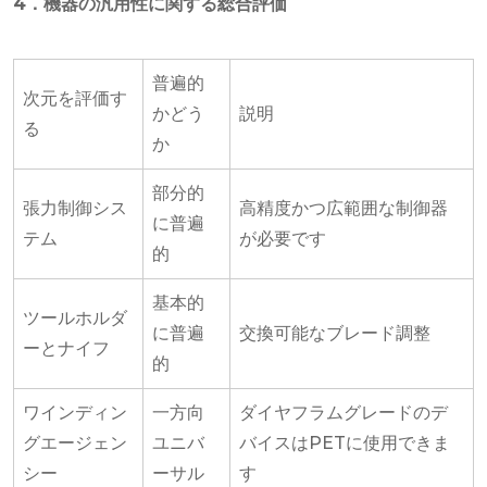
4．機器の汎用性に関する総合評価
普遍的
次元を評価す
かどう
説明
る
か
部分的
張力制御シス
高精度かつ広範囲な制御器
に普遍
テム
が必要です
的
基本的
ツールホルダ
に普遍
交換可能なブレード調整
ーとナイフ
的
ワインディン
一方向
ダイヤフラムグレードのデ
グエージェン
ユニバ
バイスはPETに使用できま
シー
ーサル
す