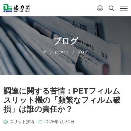
ブログ
家
について
ブログ
/
/
調達に関する苦情：PETフィルム
スリット機の「頻繁なフィルム破
損」は誰の責任か？
スリット技術
2026年4月30日
0